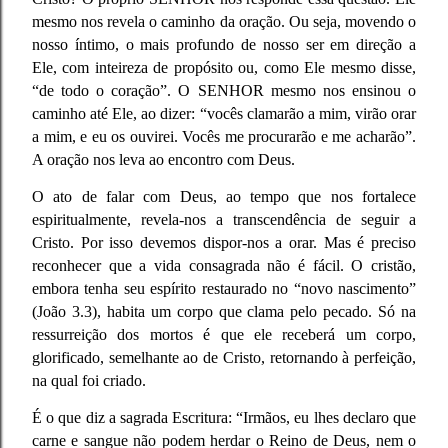
mesmo nos revela o caminho da oração. Ou seja, movendo o
nosso íntimo, o mais profundo de nosso ser em direção a
Ele, com inteireza de propósito ou, como Ele mesmo disse,
“de todo o coração”. O SENHOR mesmo nos ensinou o
caminho até Ele, ao dizer: “vocês clamarão a mim, virão orar
a mim, e eu os ouvirei. Vocês me procurarão e me acharão”.
A oração nos leva ao encontro com Deus.
O ato de falar com Deus, ao tempo que nos fortalece
espiritualmente, revela-nos a transcendência de seguir a
Cristo. Por isso devemos dispor-nos a orar. Mas é preciso
reconhecer que a vida consagrada não é fácil. O cristão,
embora tenha seu espírito restaurado no “novo nascimento”
(João 3.3), habita um corpo que clama pelo pecado. Só na
ressurreição dos mortos é que ele receberá um corpo,
glorificado, semelhante ao de Cristo, retornando à perfeição,
na qual foi criado.
É o que diz a sagrada Escritura: “Irmãos, eu lhes declaro que
carne e sangue não podem herdar o Reino de Deus, nem o