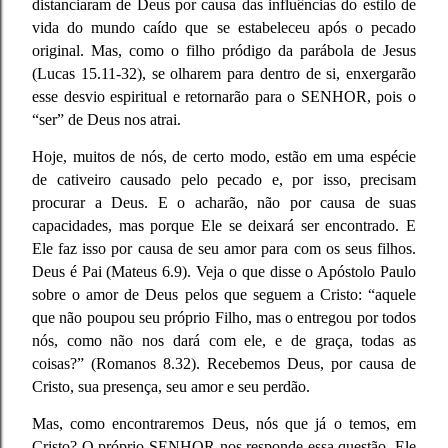
distanciaram de Deus por causa das influências do estilo de
vida do mundo caído que se estabeleceu após o pecado
original. Mas, como o filho pródigo da parábola de Jesus
(Lucas 15.11-32), se olharem para dentro de si, enxergarão
esse desvio espiritual e retornarão para o SENHOR, pois o
“ser” de Deus nos atrai.
Hoje, muitos de nós, de certo modo, estão em uma espécie
de cativeiro causado pelo pecado e, por isso, precisam
procurar a Deus. E o acharão, não por causa de suas
capacidades, mas porque Ele se deixará ser encontrado. E
Ele faz isso por causa de seu amor para com os seus filhos.
Deus é Pai (Mateus 6.9). Veja o que disse o Apóstolo Paulo
sobre o amor de Deus pelos que seguem a Cristo: “aquele
que não poupou seu próprio Filho, mas o entregou por todos
nós, como não nos dará com ele, e de graça, todas as
coisas?” (Romanos 8.32). Recebemos Deus, por causa de
Cristo, sua presença, seu amor e seu perdão.
Mas, como encontraremos Deus, nós que já o temos, em
Cristo? O próprio SENHOR nos responde essa questão. Ele