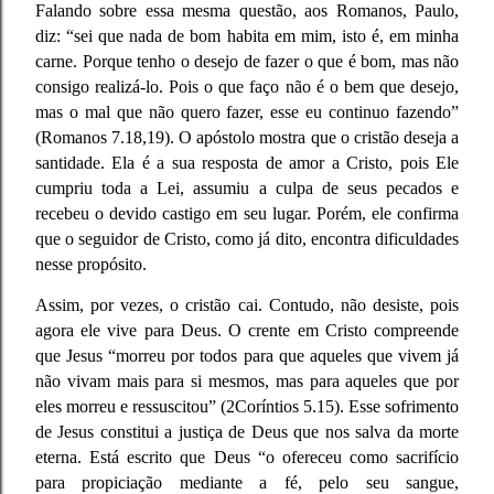
Falando sobre essa mesma questão, aos Romanos, Paulo,
diz: “sei que nada de bom habita em mim, isto é, em minha
carne. Porque tenho o desejo de fazer o que é bom, mas não
consigo realizá-lo. Pois o que faço não é o bem que desejo,
mas o mal que não quero fazer, esse eu continuo fazendo”
(Romanos 7.18,19). O apóstolo mostra que o cristão deseja a
santidade. Ela é a sua resposta de amor a Cristo, pois Ele
cumpriu toda a Lei, assumiu a culpa de seus pecados e
recebeu o devido castigo em seu lugar. Porém, ele confirma
que o seguidor de Cristo, como já dito, encontra dificuldades
nesse propósito.
Assim, por vezes, o cristão cai. Contudo, não desiste, pois
agora ele vive para Deus. O crente em Cristo compreende
que Jesus “morreu por todos para que aqueles que vivem já
não vivam mais para si mesmos, mas para aqueles que por
eles morreu e ressuscitou” (2Coríntios 5.15). Esse sofrimento
de Jesus constitui a justiça de Deus que nos salva da morte
eterna. Está escrito que Deus “o ofereceu como sacrifício
para propiciação mediante a fé, pelo seu sangue,