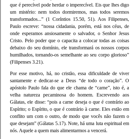
que é perecível pode herdar o imperecível. Eis que lhes digo
um mistério: nem todos dormiremos, mas todos seremos
transformados...” (1 Coríntios 15.50, 51). Aos Filipenses,
Paulo escreve: “nossa cidadania, porém, está nos céus, de
onde esperamos ansiosamente o salvador, o Senhor Jesus
Cristo. Pelo poder que o capacita a colocar todas as coisas
debaixo do seu domínio, ele transformará os nossos corpos
humilhados, tornando-os semelhante ao seu corpo glorioso”
(Filipenses 3.21).
Por esse motivo, há, no cristão, essa dificuldade de viver
santamente e dedicar-se a Deus “de todo o coração”. O
apóstolo Paulo fala do que ele chama de “carne”, isto é, a
velha natureza pecaminosa do homem. Escrevendo aos
Gálatas, ele disse: “pois a carne deseja o que é contrário ao
Espírito; o Espírito, o que é contrário à carne. Eles estão em
conflito um com o outro, de modo que vocês não fazem o
que desejam” (Gálatas 5.17). Note, há uma luta espiritual em
nós. Aquele a quem mais alimentarmos a vencerá.