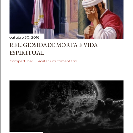
e
n
s
outubro 30, 2016
RELIGIOSIDADE MORTA E VIDA
ESPIRITUAL
Compartilhar
Postar um comentário