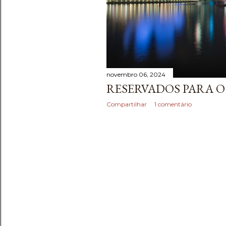
e
n
s
novembro 06, 2024
RESERVADOS PARA O
Compartilhar
1 comentário