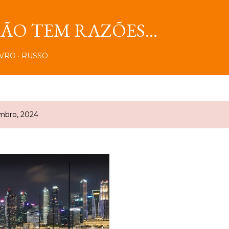
Pular para o conteúdo principal
O TEM RAZÕES...
IVRO
RUSSO
mbro, 2024