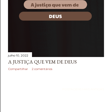
e
n
s
julho 10, 2022
A JUSTIÇA QUE VEM DE DEUS
Compartilhar
2 comentários
POSTAGENS MAIS ANTIGAS