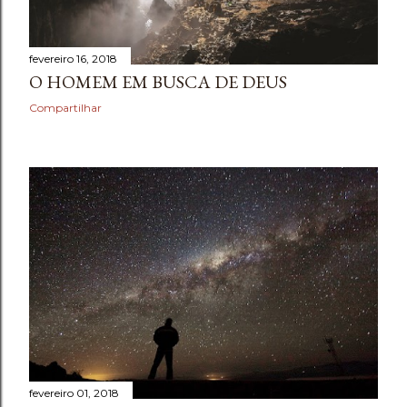
e
n
fevereiro 16, 2018
O HOMEM EM BUSCA DE DEUS
s
Compartilhar
fevereiro 01, 2018