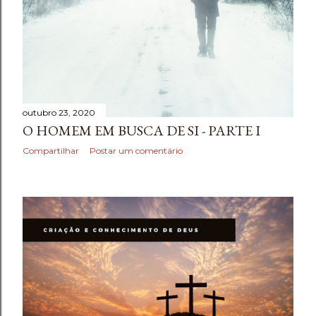
e
n
s
outubro 23, 2020
O HOMEM EM BUSCA DE SI - PARTE I
Compartilhar
Postar um comentário