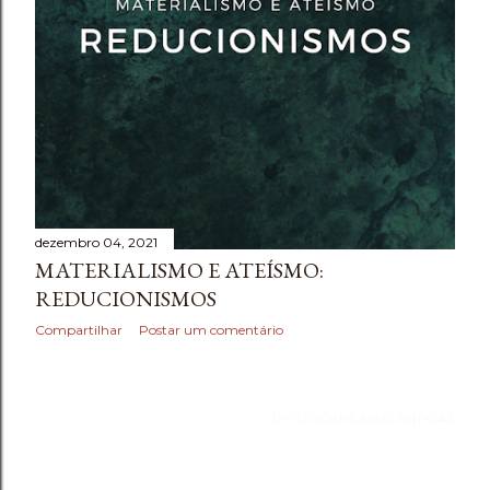
e
n
s
dezembro 04, 2021
MATERIALISMO E ATEÍSMO:
REDUCIONISMOS
Compartilhar
Postar um comentário
POSTAGENS MAIS ANTIGAS