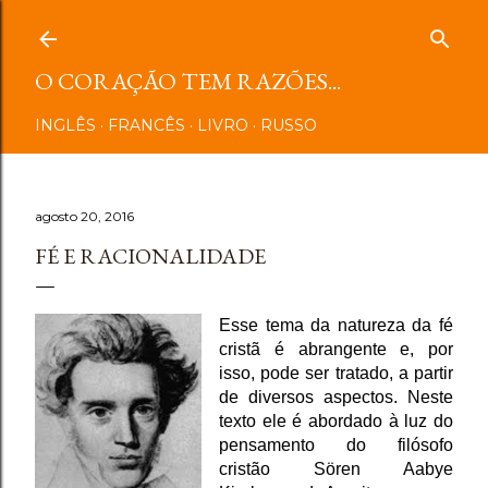
Pular para o conteúdo principal
O CORAÇÃO TEM RAZÕES...
INGLÊS
FRANCÊS
LIVRO
RUSSO
agosto 20, 2016
FÉ E RACIONALIDADE
Esse tema da natureza da fé
cristã é abrangente e, por
isso, pode ser tratado, a partir
de diversos aspectos. Neste
texto ele é abordado à luz do
pensamento do filósofo
cristão Sören Aabye