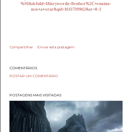
%91&dchild=1&keywords=Senhor%2C+ensina-
nos+a+orar&qid=1613739962&sr=8-2
Compartilhar
Enviar esta postagem
COMENTÁRIOS
POSTAR UM COMENTÁRIO
POSTAGENS MAIS VISITADAS