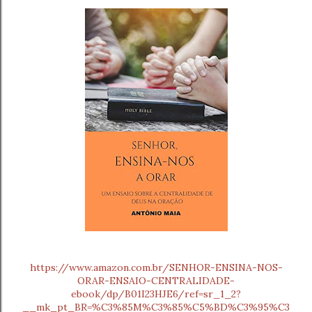
https://www.amazon.com.br/SENHOR-ENSINA-NOS-
ORAR-ENSAIO-CENTRALIDADE-
ebook/dp/B01I23HJE6/ref=sr_1_2?
__mk_pt_BR=%C3%85M%C3%85%C5%BD%C3%95%C3