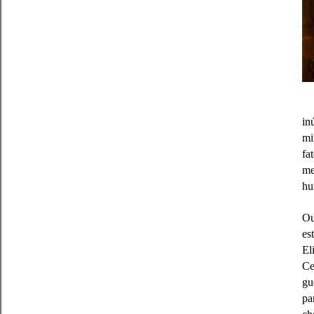
in
mi
fa
me
hu
Ou
es
El
Ce
gu
pa