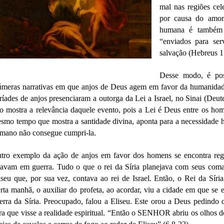
mal nas regiões cele
por causa do amor
humana é também 
“enviados para ser
salvação (Hebreus 1
Desse modo, é poss
úmeras narrativas em que anjos de Deus agem em favor da humanida
ríades de anjos presenciaram a outorga da Lei a Israel, no Sinai (Deu
to mostra a relevância daquele evento, pois a Lei é Deus entre os ho
smo tempo que mostra a santidade divina, aponta para a necessidade 
mano não consegue cumpri-la.
tro exemplo da ação de anjos em favor dos homens se encontra regis
tavam em guerra. Tudo o que o rei da Síria planejava com seus coma
iseu que, por sua vez, contava ao rei de Israel. Então, o Rei da Sír
rta manhã, o auxiliar do profeta, ao acordar, viu a cidade em que se
erra da Síria. Preocupado, falou a Eliseu. Este orou a Deus pedindo 
ra que visse a realidade espiritual. “Então o SENHOR abriu os olhos do