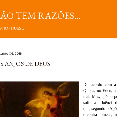
Pular para o conteúdo principal
O TEM RAZÕES...
IVRO
RUSSO
tubro 06, 2018
S ANJOS DE DEUS
De acordo com a n
Queda, no Éden, a 
mal. Mas, após o p
sofrer a influência
que, segundo o Apóst
é contra homens, m