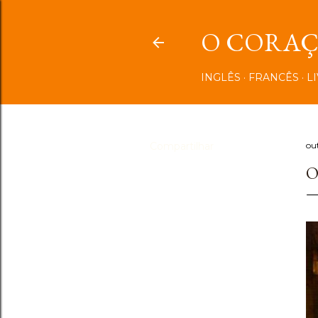
O CORAÇÃ
INGLÊS
FRANCÊS
L
Compartilhar
ou
O