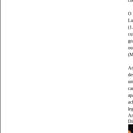
ch
O 
Lu
(1
cu
gr
ou
(M
An
de
um
ca
ap
ac
le
An
Di