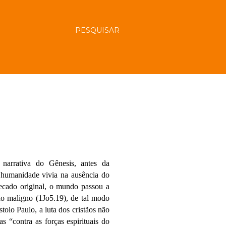
PESQUISAR
arrativa do Gênesis, antes da
humanidade vivia na ausência do
ecado original, o mundo passou a
 do maligno (1Jo5.19), de tal modo
olo Paulo, a luta dos cristãos não
as “
contra as forças espirituais do