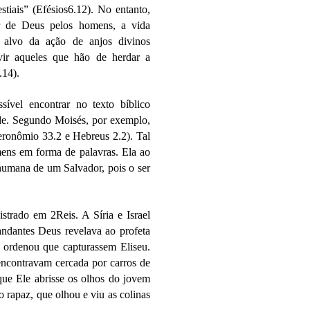
stiais” (Efésios6.12). No entanto,
 de Deus pelos homens, a vida
alvo da ação de anjos divinos
vir aqueles que hão de herdar a
.14).
ível encontrar no texto bíblico
de. Segundo Moisés, por exemplo,
teronômio 33.2 e Hebreus 2.2). Tal
mens em forma de palavras. Ela ao
humana de um Salvador, pois o ser
trado em 2Reis. A Síria e Israel
ndantes Deus revelava ao profeta
ia ordenou que capturassem Eliseu.
 encontravam cercada por carros de
que Ele abrisse os olhos do jovem
 rapaz, que olhou e viu as colinas