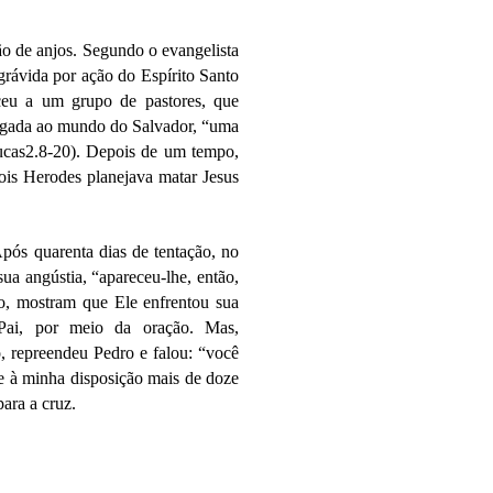
ão de anjos. Segundo o evangelista
 grávida por ação do Espírito Santo
ceu a um grupo de pastores, que
egada ao mundo do Salvador, “uma
Lucas2.8-20). Depois de um tempo,
pois Herodes planejava matar Jesus
pós quarenta dias de tentação, no
ua angústia, “apareceu-lhe, então,
o, mostram que Ele enfrentou sua
Pai, por meio da oração. Mas,
, repreendeu Pedro e falou: “você
te à minha disposição mais de doze
ara a cruz.