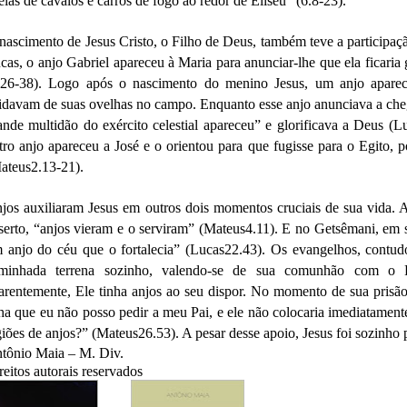
eias de cavalos e carros de fogo ao redor de Eliseu” (6.8-23).
nascimento de Jesus Cristo, o Filho de Deus, também teve a participaç
cas, o anjo Gabriel apareceu à Maria para anunciar-lhe que ela ficaria
.26-38). Logo após o nascimento do menino Jesus, um anjo apare
idavam de suas ovelhas no campo. Enquanto esse anjo anunciava a ch
ande multidão do exército celestial apareceu” e glorificava a Deus (
tro anjo apareceu a José e o orientou para que fugisse para o Egito, 
ateus2.13-21).
jos auxiliaram Jesus em outros dois momentos cruciais de sua vida. A
serto, “anjos vieram e o serviram” (Mateus4.11). E no Getsêmani, em s
 anjo do céu que o fortalecia” (Lucas22.43). Os evangelhos, contud
minhada terrena sozinho, valendo-se de sua comunhão com o 
arentemente, Ele tinha anjos ao seu dispor. No momento de sua prisão
ha que eu não posso pedir a meu Pai, e ele não colocaria imediatamen
giões de anjos?” (Mateus26.53). A pesar desse apoio, Jesus foi sozinho p
tônio Maia – M. Div.
reitos autorais reservados