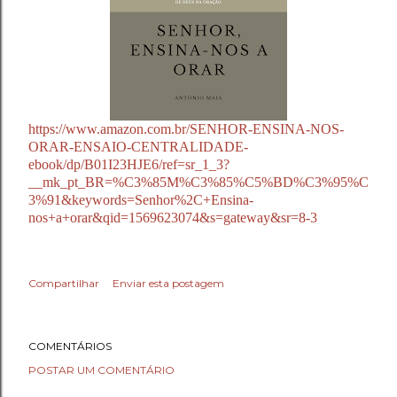
https://www.amazon.com.br/SENHOR-ENSINA-NOS-
ORAR-ENSAIO-CENTRALIDADE-
ebook/dp/B01I23HJE6/ref=sr_1_3?
__mk_pt_BR=%C3%85M%C3%85%C5%BD%C3%95%C
3%91&keywords=Senhor%2C+Ensina-
nos+a+orar&qid=1569623074&s=gateway&sr=8-3
Compartilhar
Enviar esta postagem
COMENTÁRIOS
POSTAR UM COMENTÁRIO