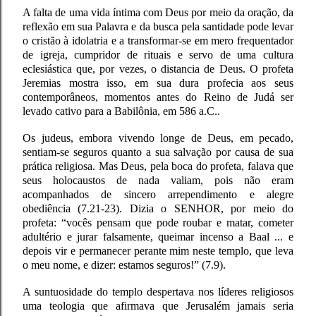
A falta de uma vida íntima com Deus por meio da oração, da
reflexão em sua Palavra e da busca pela santidade pode levar
o cristão à idolatria e a transformar-se em mero frequentador
de igreja, cumpridor de rituais e servo de uma cultura
eclesiástica que, por vezes, o distancia de Deus. O profeta
Jeremias mostra isso, em sua dura profecia aos seus
contemporâneos, momentos antes do Reino de Judá ser
levado cativo para a Babilônia, em 586 a.C..
Os judeus, embora vivendo longe de Deus, em pecado,
sentiam-se seguros quanto a sua salvação por causa de sua
prática religiosa. Mas Deus, pela boca do profeta, falava que
seus holocaustos de nada valiam, pois não eram
acompanhados de sincero arrependimento e alegre
obediência (7.21-23). Dizia o SENHOR, por meio do
profeta: “vocês pensam que pode roubar e matar, cometer
adultério e jurar falsamente, queimar incenso a Baal ... e
depois vir e permanecer perante mim neste templo, que leva
o meu nome, e dizer: estamos seguros!” (7.9).
A suntuosidade do templo despertava nos líderes religiosos
uma teologia que afirmava que Jerusalém jamais seria