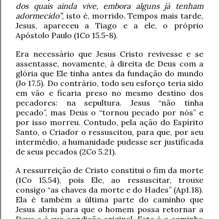
dos quais ainda vive, embora alguns já tenham
adormecido”
, isto é, morrido
.
Tempos mais tarde,
Jesus, apareceu a Tiago e a ele, o próprio
Apóstolo Paulo (1Co 15.5-8).
Era necessário que Jesus Cristo revivesse e se
assentasse, novamente, à direita de Deus com a
glória que Ele tinha antes da fundação do mundo
(Jo 17.5). Do contrário, todo seu esforço teria sido
em vão e ficaria preso no mesmo destino dos
pecadores: na sepultura. Jesus “não tinha
pecado”, mas Deus o “tornou pecado por nós” e
por isso morreu. Contudo, pela ação do Espírito
Santo, o Criador o ressuscitou, para que, por seu
intermédio, a humanidade pudesse ser justificada
de seus pecados (2Co 5.21).
A ressurreição de Cristo constitui o fim da morte
(1Co 15.54), pois Ele, ao ressuscitar, trouxe
consigo “as chaves da morte e do Hades” (Ap1.18).
Ela é também a última parte do caminho que
Jesus abriu para que o homem possa retornar a