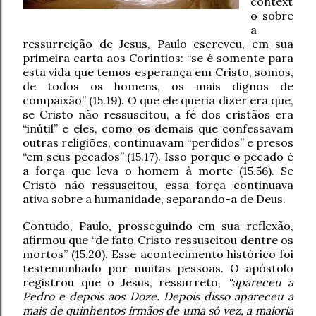
context
o sobre
a
ressurreição de Jesus, Paulo escreveu, em sua
primeira carta aos Coríntios: “se é somente para
esta vida que temos esperança em Cristo, somos,
de todos os homens, os mais dignos de
compaixão” (15.19). O que ele queria dizer era que,
se Cristo não ressuscitou, a fé dos cristãos era
“inútil” e eles, como os demais que confessavam
outras religiões, continuavam “perdidos” e presos
“em seus pecados” (15.17). Isso porque o pecado é
a força que leva o homem à morte (15.56). Se
Cristo não ressuscitou, essa força continuava
ativa sobre a humanidade, separando-a de Deus.
Contudo, Paulo, prosseguindo em sua reflexão,
afirmou que “de fato Cristo ressuscitou dentre os
mortos” (15.20). Esse acontecimento histórico foi
testemunhado por muitas pessoas. O apóstolo
registrou que o Jesus, ressurreto,
“apareceu a
Pedro e depois aos Doze. Depois disso apareceu a
mais de quinhentos irmãos de uma só vez, a maioria