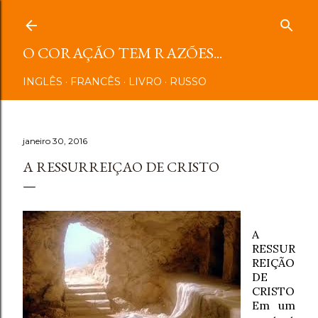
Pular para o conteúdo principal
O CORAÇÃO TEM RAZÕES...
INGLÊS
FRANCÊS
LIVRO
RUSSO
janeiro 30, 2016
A RESSURREIÇAO DE CRISTO
A
RESSUR
REIÇÃO
DE
CRISTO
Em um