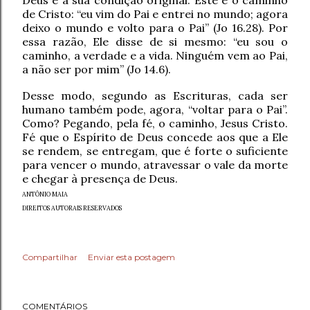
Deus e à sua condição original. Este é o caminho
de Cristo: “eu vim do Pai e entrei no mundo; agora
deixo o mundo e volto para o Pai” (Jo 16.28). Por
essa razão, Ele disse de si mesmo: “eu sou o
caminho, a verdade e a vida. Ninguém vem ao Pai,
a não ser por mim” (Jo 14.6).
Desse modo, segundo as Escrituras, cada ser
humano também pode, agora, “voltar para o Pai”.
Como? Pegando, pela fé, o caminho, Jesus Cristo.
Fé que o Espírito de Deus concede aos que a Ele
se rendem, se entregam, que é forte o suficiente
para vencer o mundo, atravessar o vale da morte
e chegar à presença de Deus.
ANTÔNIO MAIA
DIREITOS AUTORAIS RESERVADOS
Compartilhar
Enviar esta postagem
COMENTÁRIOS