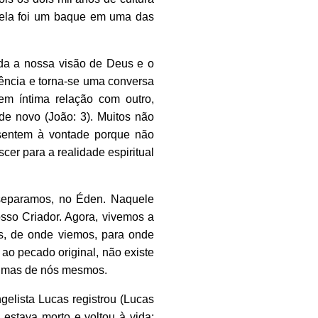
e ela foi um baque em uma das
da a nossa visão de Deus e o
tência e torna-se uma conversa
em íntima relação com outro,
de novo (João: 3). Muitos não
entem à vontade porque não
scer para a realidade espiritual
eparamos, no Éden. Naquele
sso Criador. Agora, vivemos a
s, de onde viemos, para onde
ao pecado original, não existe
, mas de nós mesmos.
elista Lucas registrou (Lucas
o estava morto e voltou à vida;