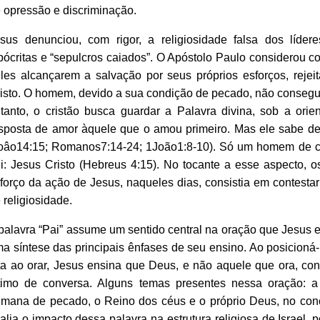
 opressão e discriminação.
sus denunciou, com rigor, a religiosidade falsa dos líde
pócritas e “sepulcros caiados”. O Apóstolo Paulo considerou com
les alcançarem a salvação por seus próprios esforços, rejeitan
isto. O homem, devido a sua condição de pecado, não consegue
tanto, o cristão busca guardar a Palavra divina, sob a ori
sposta de amor àquele que o amou primeiro. Mas ele sabe de
oâo14:15; Romanos7:14-24; 1João1:8-10). Só um homem de c
i: Jesus Cristo (Hebreus 4:15). No tocante a esse aspecto,
forço da ação de Jesus, naqueles dias, consistia em contesta
 religiosidade.
palavra “Pai” assume um sentido central na oração que Jesus e
a síntese das principais ênfases de seu ensino. Ao posicioná-
ta ao orar, Jesus ensina que Deus, e não aquele que ora, con
timo de conversa. Alguns temas presentes nessa oração: 
mana de pecado, o Reino dos céus e o próprio Deus, no concei
alia o impacto dessa palavra na estrutura religiosa de Israel, p