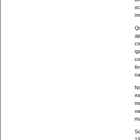
oc
im
Qu
ap
co
ig
c
ti
na
No
mo
mo
va
ma
So
15