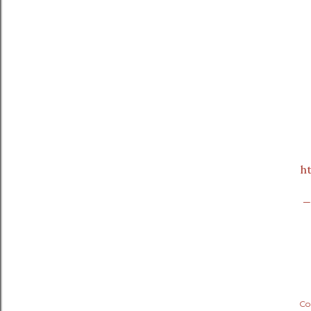
h
_
Co