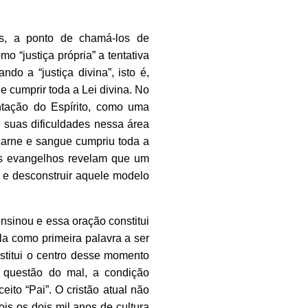
res, a ponto de chamá-los de
o “justiça própria” a tentativa
do a “justiça divina”, isto é,
 cumprir toda a Lei divina. No
entação do Espírito, como uma
 suas dificuldades nessa área
arne e sangue cumpriu toda a
 os evangelhos revelam que um
r e desconstruir aquele modelo
nsinou e essa oração constitui
la como primeira palavra a ser
stitui o centro desse momento
a questão do mal, a condição
to “Pai”. O cristão atual não
ois os dois mil anos de cultura