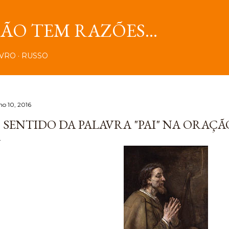
Pular para o conteúdo principal
O TEM RAZÕES...
IVRO
RUSSO
ho 10, 2016
 SENTIDO DA PALAVRA "PAI" NA ORAÇÃO