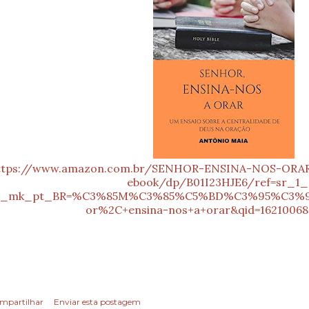
ttps://www.amazon.com.br/SENHOR-ENSINA-NOS-ORA
ebook/dp/B01I23HJE6/ref=sr_1_
_mk_pt_BR=%C3%85M%C3%85%C5%BD%C3%95%C3%91&d
or%2C+ensina-nos+a+orar&qid=16210068
mpartilhar
Enviar esta postagem