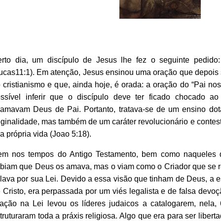
rto dia, um discípulo de Jesus lhe fez o seguinte pedido:
ucas11:1). Em atenção, Jesus ensinou uma oração que depois
 cristianismo e que, ainda hoje, é orada: a oração do “Pai nos
ssível inferir que o discípulo deve ter ficado chocado ao
amavam Deus de Pai. Portanto, tratava-se de um ensino dot
iginalidade, mas também de um caráter revolucionário e contest
a própria vida (Joao 5:18).
m nos tempos do Antigo Testamento, bem como naqueles di
biam que Deus os amava, mas o viam como o Criador que se rev
lava por sua Lei. Devido a essa visão que tinham de Deus, a es
 Cristo, era perpassada por um viés legalista e de falsa devoç
xação na Lei levou os líderes judaicos a catalogarem, nel
truturaram toda a práxis religiosa. Algo que era para ser libert