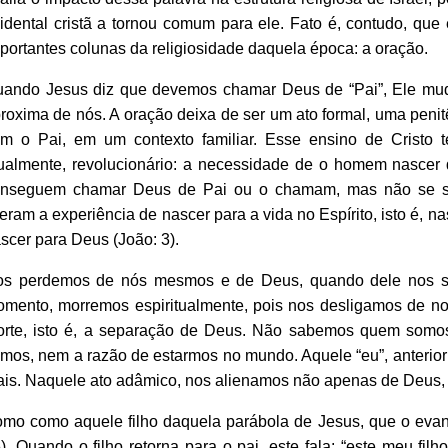
idental cristã a tornou comum para ele. Fato é, contudo, qu
portantes colunas da religiosidade daquela época: a oração.
ando Jesus diz que devemos chamar Deus de “Pai”, Ele mu
roxima de nós. A oração deixa de ser um ato formal, uma peni
m o Pai, em um contexto familiar. Esse ensino de Cristo t
ualmente, revolucionário: a necessidade de o homem nascer 
onseguem chamar Deus de Pai ou o chamam, mas não se s
veram a experiência de nascer para a vida no Espírito, isto é, na
scer para Deus (João: 3).
s perdemos de nós mesmos e de Deus, quando dele nos s
mento, morremos espiritualmente, pois nos desligamos de no
rte, isto é, a separação de Deus. Não sabemos quem somo
mos, nem a razão de estarmos no mundo. Aquele “eu”, anterior 
is. Naquele ato adâmico, nos alienamos não apenas de Deus
mo como aquele filho daquela parábola de Jesus, que o evang
). Quando o filho retorna para o pai, este fala: “este meu filh