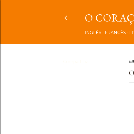
O CORAÇÃ
INGLÊS
FRANCÊS
L
Compartilhar
jul
O