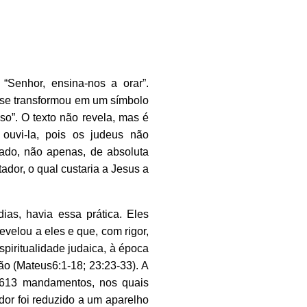
 “Senhor, ensina-nos a orar”.
 se transformou em um símbolo
so”. O texto não revela, mas é
 ouvi-la, pois os judeus não
ado, não apenas, de absoluta
ador, o qual custaria a Jesus a
as, havia essa prática. Eles
elou a eles e que, com rigor,
piritualidade judaica, à época
ão (Mateus6:1-18; 23:23-33). A
a, 613 mandamentos, nos quais
ador foi reduzido a um aparelho