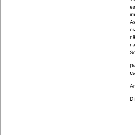
es
im
As
or
nã
na
Se
(T
Ce
An
Di