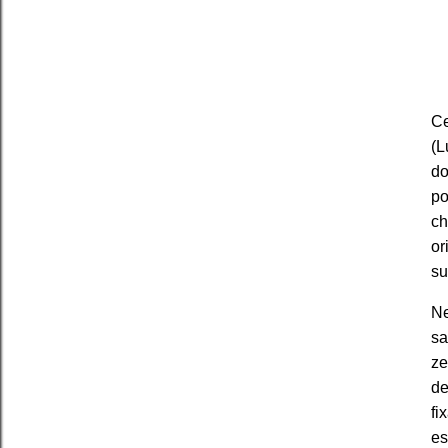
Ce
(L
do
po
ch
or
su
Ne
sa
ze
de
fi
es