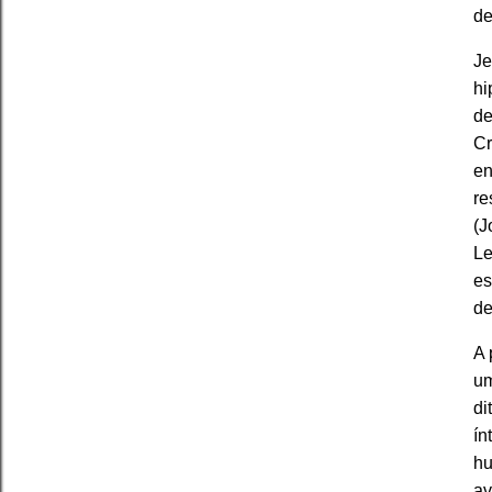
de
Je
hi
de
Cr
en
re
(J
Le
es
de
A 
um
di
ín
hu
av