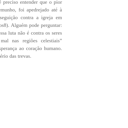
é preciso entender que o pior
emunho, foi apedrejado até à
seguição contra a igreja em
tos8). Alguém pode perguntar:
ssa luta não é contra os seres
mal nas regiões celestiais”
 esperança ao coração humano.
rio das trevas.