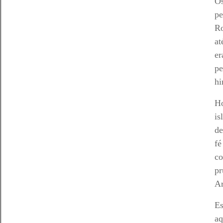
Os
pe
Ro
at
er
pe
hi
Ho
is
de
fé
co
pr
Ar
Es
aq