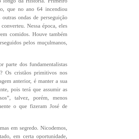
o longo da História. Primeiro
no, que no ano 64 incendiou
s outras ondas de perseguição
 converteu. Nessa época, eles
 serem comidos. Houve também
erseguidos pelos muçulmanos,
or parte dos fundamentalistas
 Os cristãos primitivos nos
agem anterior, é manter a sua
nte, pois terá que assumir as
sos”, talvez, porém, menos
amente o que fizeram José de
s, mas em segredo. Nicodemos,
tado, em certa oportunidade,