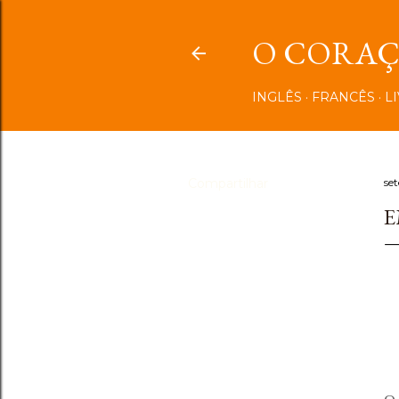
O CORAÇÃ
INGLÊS
FRANCÊS
L
Compartilhar
se
E