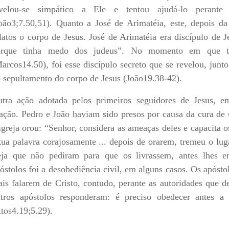
evelou-se simpático a Ele e tentou ajudá-lo perante
oão3;7.50,51). Quanto a José de Arimatéia, este, depois d
latos o corpo de Jesus. José de Arimatéia era discípulo de J
orque tinha medo dos judeus”. No momento em que to
arcos14.50), foi esse discípulo secreto que se revelou, jun
 sepultamento do corpo de Jesus (João19.38-42).
tra ação adotada pelos primeiros seguidores de Jesus, e
ação. Pedro e João haviam sido presos por causa da cura de 
igreja orou: “Senhor, considera as ameaças deles e capacita 
tua palavra corajosamente ... depois de orarem, tremeu o lu
ja que não pediram para que os livrassem, antes lhes e
óstolos foi a desobediência civil, em alguns casos. Os apóst
is falarem de Cristo, contudo, perante as autoridades que 
tros apóstolos responderam: é preciso obedecer antes 
tos4.19;5.29).