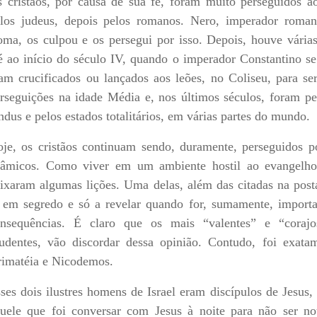
 cristãos, por causa de sua fé, foram muito perseguidos a
los judeus, depois pelos romanos. Nero, imperador roma
ma, os culpou e os persegui por isso. Depois, houve vária
é ao início do século IV, quando o imperador Constantino se
am crucificados ou lançados aos leões, no Coliseu, para
rseguições na idade Média e, nos últimos séculos, foram p
ndus e pelos estados totalitários, em várias partes do mundo.
je, os cristãos continuam sendo, duramente, perseguidos p
lâmicos. Como viver em um ambiente hostil ao evangelho?
ixaram algumas lições. Uma delas, além das citadas na post
 em segredo e só a revelar quando for, sumamente, importa
nsequências. É claro que os mais “valentes” e “corajo
udentes, vão discordar dessa opinião. Contudo, foi exat
imatéia e Nicodemos.
ses dois ilustres homens de Israel eram discípulos de Jesu
uele que foi conversar com Jesus à noite para não ser no