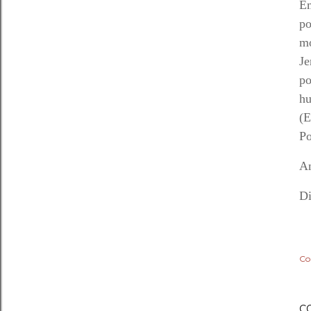
Em
po
mo
Je
po
hu
(E
Po
An
Di
Co
C