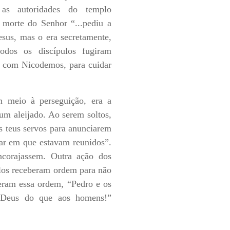
 as autoridades do templo
a morte do Senhor “...pediu a
esus, mas o era secretamente,
dos os discípulos fugiram
to com Nicodemos, para cuidar
m meio à perseguição, era a
um aleijado. Ao serem soltos,
os teus servos para anunciarem
gar em que estavam reunidos”.
ncorajassem. Outra ação dos
olos receberam ordem para não
deram essa ordem, “Pedro e os
a Deus do que aos homens!”