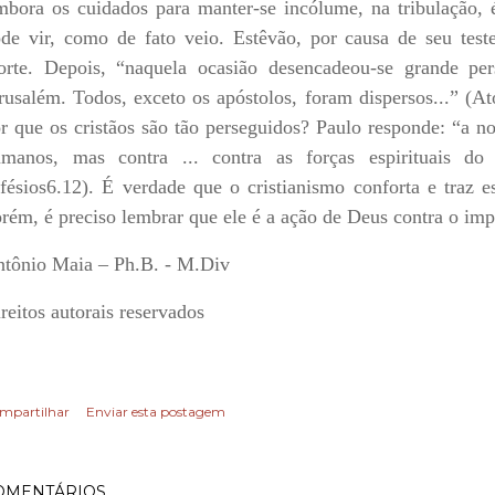
bora os cuidados para manter-se incólume, na tribulação, 
de vir, como de fato veio. Estêvão, por causa de seu test
rte. Depois, “naquela ocasião desencadeou-se grande per
rusalém. Todos, exceto os apóstolos, foram dispersos...” (A
r que os cristãos são tão perseguidos? Paulo responde: “a no
manos, mas contra ... contra as forças espirituais do 
fésios6.12). É verdade que o cristianismo conforta e traz
rém, é preciso lembrar que ele é a ação de Deus contra o impé
tônio Maia – Ph.B. - M.Div
reitos autorais reservados
mpartilhar
Enviar esta postagem
OMENTÁRIOS