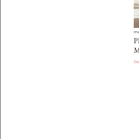
ma
P
M
Co