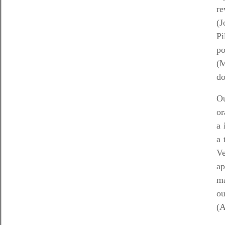
r
(J
Pi
p
(M
do
Ou
or
a 
a 
Ve
ap
ma
ou
(A