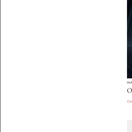
ou
O
Co