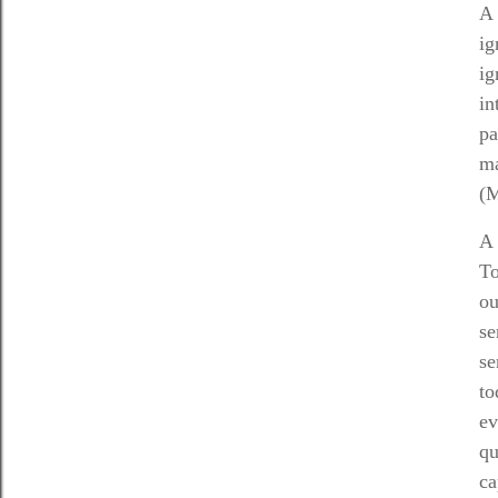
A 
ig
ig
in
pa
ma
(M
A 
To
ou
se
se
to
ev
qu
ca