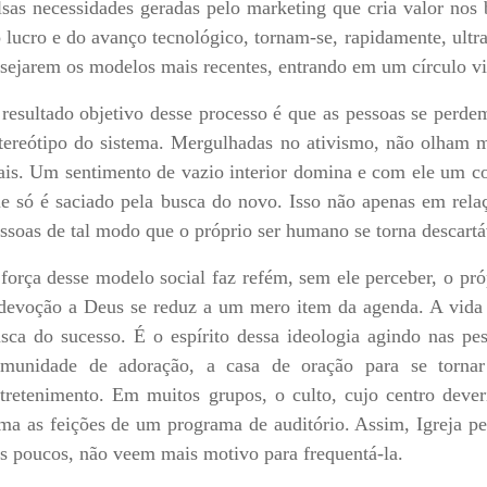
lsas necessidades geradas pelo marketing que cria valor nos 
 lucro e do avanço tecnológico, tornam-se, rapidamente, ultr
sejarem os modelos mais recentes, entrando em um círculo vi
resultado objetivo desse processo é que as pessoas se perde
tereótipo do sistema. Mergulhadas no ativismo, não olham 
is. Um sentimento de vazio interior domina e com ele um con
e só é saciado pela busca do novo. Isso não apenas em rel
ssoas de tal modo que o próprio ser humano se torna descart
força desse modelo social faz refém, sem ele perceber, o própr
devoção a Deus se reduz a um mero item da agenda. A vida 
sca do sucesso. É o espírito dessa ideologia agindo nas pes
munidade de adoração, a casa de oração para se tornar
tretenimento. Em muitos grupos, o culto, cujo centro deveri
ma as feições de um programa de auditório. Assim, Igreja per
s poucos, não veem mais motivo para frequentá-la.