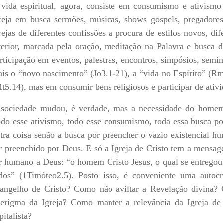
vida espiritual, agora, consiste em consumismo e ativismo
reja em busca sermões, músicas, shows gospels, pregadores,
rejas de diferentes confissões a procura de estilos novos, dif
terior, marcada pela oração, meditação na Palavra e busca da
rticipação em eventos, palestras, encontros, simpósios, semin
is o “novo nascimento” (Jo3.1-21), a “vida no Espírito” (R
t5.14), mas em consumir bens religiosos e participar de ativi
sociedade mudou, é verdade, mas a necessidade do home
do esse ativismo, todo esse consumismo, toda essa busca por
tra coisa senão a busca por preencher o vazio existencial h
r preenchido por Deus. E só a Igreja de Cristo tem a mens
r humano a Deus: “o homem Cristo Jesus, o qual se entrego
dos” (1Timóteo2.5). Posto isso, é conveniente uma autoc
angelho de Cristo? Como não aviltar a Revelação divina?
erigma da Igreja? Como manter a relevância da Igreja de
pitalista?