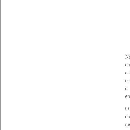
Nã
ch
es
es
e 
en
O 
en
me