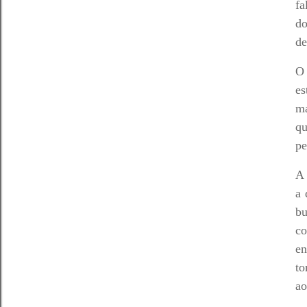
fa
do
de
O 
es
ma
qu
pe
A 
a 
bu
co
en
to
ao