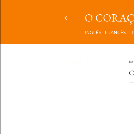
O CORAÇÃ
INGLÊS
FRANCÊS
L
Compartilhar
ju
C