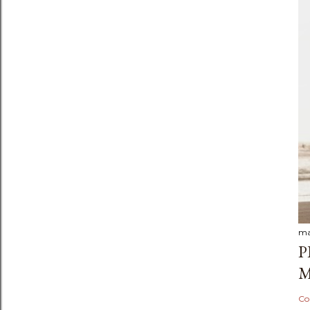
ma
P
M
Co