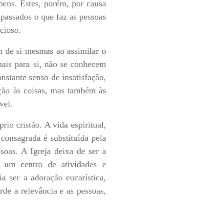
bens. Estes, porém, por causa
apassados o que faz as pessoas
cioso.
m de si mesmas ao assimilar o
mais para si, não se conhecem
stante senso de insatisfação,
ação às coisas, mas também às
ável.
io cristão. A vida espiritual,
consagrada é substituída pela
soas. A Igreja deixa de ser a
 um centro de atividades e
a ser a adoração eucarística,
de a relevância e as pessoas,