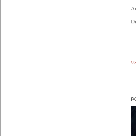
An
Di
Co
P