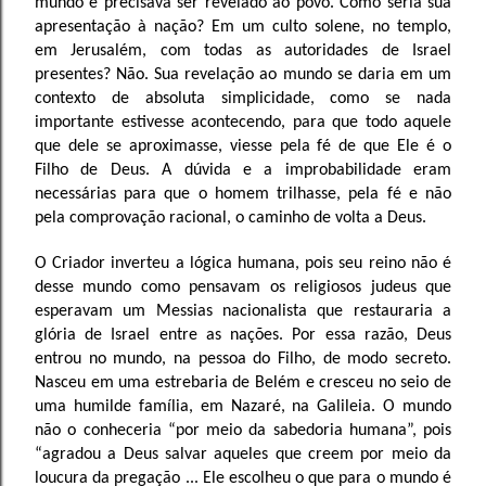
mundo e precisava ser revelado ao povo. Como seria sua
apresentação à nação? Em um culto solene, no templo,
em Jerusalém, com todas as autoridades de Israel
presentes? Não. Sua revelação ao mundo se daria em um
contexto de absoluta simplicidade, como se nada
importante estivesse acontecendo, para que todo aquele
que dele se aproximasse, viesse pela fé de que Ele é o
Filho de Deus. A dúvida e a improbabilidade eram
necessárias para que o homem trilhasse, pela fé e não
pela comprovação racional, o caminho de volta a Deus.
O Criador inverteu a lógica humana, pois seu reino não é
desse mundo como pensavam os religiosos judeus que
esperavam um Messias nacionalista que restauraria a
glória de Israel entre as nações. Por essa razão, Deus
entrou no mundo, na pessoa do Filho, de modo secreto.
Nasceu em uma estrebaria de Belém e cresceu no seio de
uma humilde família, em Nazaré, na Galileia. O mundo
não o conheceria “por meio da sabedoria humana”, pois
“agradou a Deus salvar aqueles que creem por meio da
loucura da pregação ... Ele escolheu o que para o mundo é