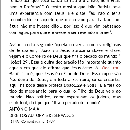
“então por que você batiza se não é o Cristo, nem Elias,
nem o Profetas?”. O texto mostra que João Batista teve
uma experiência com Deus. Ele disse: “eu não o teria
reconhecido, se aquele que me enviou para batizar com
água não me tivesse dito... por isso é que vim batizando
com água: para que ele viesse a ser revelado a Israel”.
Assim, no dia seguinte àquela conversa com os religiosos
de Jerusalém, “João viu Jesus aproximando-se e disse:
vejam é o Cordeiro de Deus que tira o pecado do mundo!”
(João1.29). Essa é outra declaração tão importante quanto
aquela em que ele afirma que Jesus
ἐστιν
ὁ
Υἱὸς
τοῦ
Θεοῦ
, isto é, que Jesus é o Filho de Deus. Essa expressão
“Cordeiro de Deus”, em toda a Escritura, só se encontra
aqui, na boca desse profeta (João1.29 e 36)
. Ela fala do
[1]
tipo de messianato para o qual o Filho de Deus veio ao
mundo. Não político, como esperavam os judeus, mas
espiritual, do tipo que “tira o pecado do mundo”.
ANTÔNIO MAIA
DIREITOS AUTORAIS RESERVADOS
[1] NVI Comentada, p. 1787