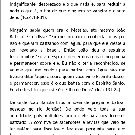
insignificante, desprezado e o que nada é, para reduzir a
nada o que é, a fim de que ninguém se vanglorie diante
dele. (1Co1.18-31).
Ninguém sabia quem era o Messias, até mesmo João
Batista. Este disse: “Eu mesmo não o conhecia, mas por
isso é que vim batizando com água: para que ele viesse a
ser revelado a Israel”. Então João deu o seguinte
testemunho: “Eu vi o Espírito descer dos céus como pomba
e permanecer sobre ele. Eu não o teria reconhecido, se
aquele que me enviou para batizar com água não me
tivesse dito: ‘aquele sobre quem você vir o Espírito descer
e permanecer, esse é o que batiza com o Espírito Santo’.
Eu vi e testifico que este é o Filho de Deus” (João131-34).
De onde João Batista tirou a ideia de pregar e batizar
pessoas no rio Jordão? De onde veio toda a sua
autoridade, pois multidões iam até ele para ouvi-lo e ser
batizado. A comitiva de sacerdotes e levitas que veio de
Jerusalém para fiscaliza-lo fez essa pergunta para ele: