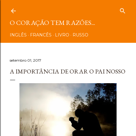
Pular para o conteúdo principal
O CORAÇÃO TEM RAZÕES...
INGLÊS
FRANCÊS
LIVRO
RUSSO
setembro 01, 2017
A IMPORTÂNCIA DE ORAR O PAI NOSSO