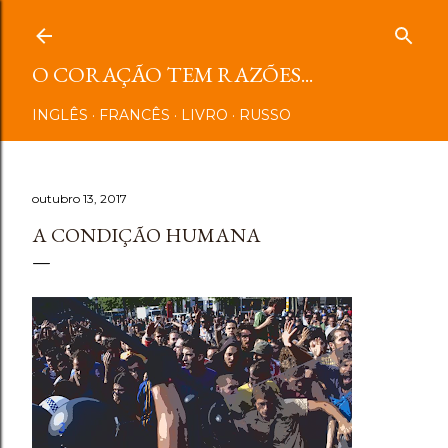
Pular para o conteúdo principal
O CORAÇÃO TEM RAZÕES...
INGLÊS
FRANCÊS
LIVRO
RUSSO
outubro 13, 2017
A CONDIÇÃO HUMANA