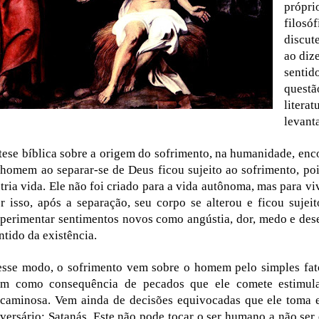
própri
filosó
discut
ao dize
sentid
questã
litera
levanta
tese bíblica sobre a origem do sofrimento, na humanidade, enc
homem ao separar-se de Deus ficou sujeito ao sofrimento, poi
tria vida. Ele não foi criado para a vida autônoma, mas para vi
r isso, após a separação, seu corpo se alterou e ficou sujei
perimentar sentimentos novos como angústia, dor, medo e dese
ntido da existência.
sse modo, o sofrimento vem sobre o homem pelo simples fa
m como consequência de pecados que ele comete estimula
caminosa. Vem ainda de decisões equivocadas que ele toma e
versário: Satanás. Este não pode tocar o ser humano a não se