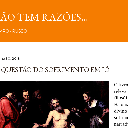
Pular para o conteúdo principal
O TEM RAZÕES...
IVRO
RUSSO
nho 30, 2018
 QUESTÃO DO SOFRIMENTO EM JÓ
O livro
releva
filosó
Há uma
divino 
sofrim
narrat