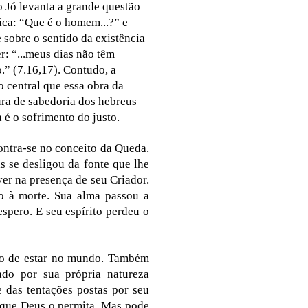
o Jó levanta a grande questão
fica: “Que é o homem...?” e
e sobre o sentido da existência
r: “...meus dias não têm
o.” (7.16,17). Contudo, a
o central que essa obra da
tura de sabedoria dos hebreus
 é o sofrimento do justo.
ontra-se no conceito da Queda.
s se desligou da fonte que lhe
ver na presença de seu Criador.
to à morte. Sua alma passou a
spero. E seu espírito perdeu o
to de estar no mundo. Também
do por sua própria natureza
 das tentações postas por seu
r que Deus o permita. Mas pode