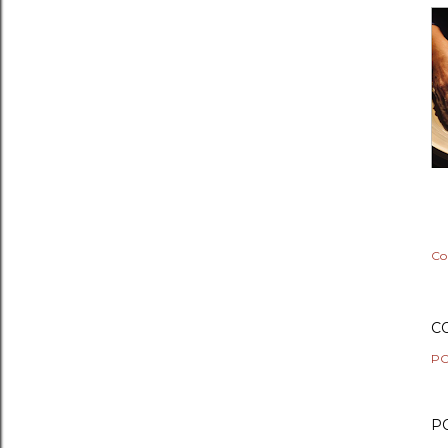
Co
C
PO
P