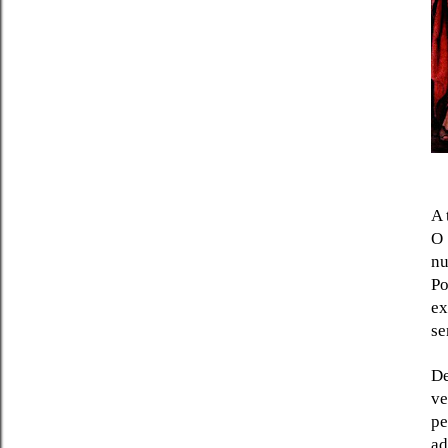
A 
O 
nu
Po
ex
se
De
ve
pe
ad