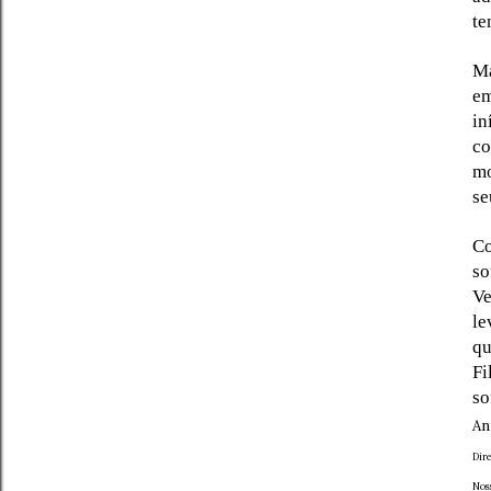
te
Ma
em
in
co
mo
se
Co
so
Ve
le
qu
Fi
so
An
Dir
Nos