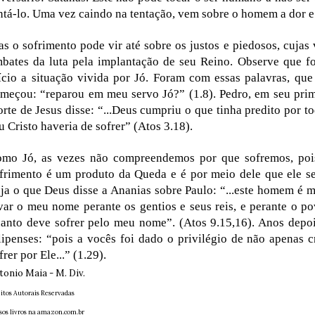
ntá-lo. Uma vez caindo na tentação, vem sobre o homem a dor e 
s o sofrimento pode vir até sobre os justos e piedosos, cujas
bates da luta pela implantação de seu Reino. Observe que 
ício a situação vivida por Jó. Foram com essas palavras, que
meçou: “reparou em meu servo Jó?” (1.8). Pedro, em seu prime
rte de Jesus disse: “...Deus cumpriu o que tinha predito por t
u Cristo haveria de sofrer” (Atos 3.18).
mo Jó, as vezes não compreendemos por que sofremos, poi
frimento é um produto da Queda e é por meio dele que ele s
ja o que Deus disse a Ananias sobre Paulo: “...este homem é 
var o meu nome perante os gentios e seus reis, e perante o pov
anto deve sofrer pelo meu nome”. (Atos 9.15,16). Anos depoi
lipenses: “pois a vocês foi dado o privilégio de não apenas 
frer por Ele...” (1.29).
tonio Maia - M. Div.
eitos Autorais Reservadas
sos livros na amazon.com.br