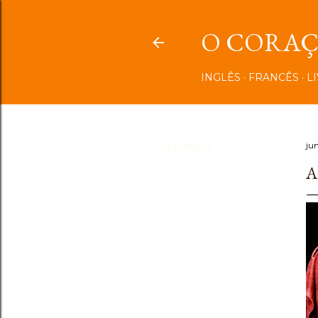
O CORAÇÃ
INGLÊS
FRANCÊS
L
Compartilhar
ju
A