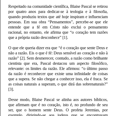
Re
speitado na comunidade científica, Blaise Pascal se retirou
por quatro anos para dedicar-se à teologia e à filosofia,
quando produziu textos que até hoje inspiram e influenciam
pessoas. Em sua obra “Pensamentos”, percebe-se que ele
entende que a fé em Cristo não exclui o pensamento
racional, no entanto, ele afirma que “o coração tem razões
que a própria razão desconhece” [1].
O que ele queria dizer era que “é o coração que sente Deus e
não a razão. Eis o que é fé: Deus sensível ao coração e não à
razão” [2]. Sem desmerecer, contudo, a razão como brilhante
cientista que era, Pascal destacou um aspecto filosófico,
relevante: os limites da razão. Ele afirmou: “o último passo
da razão é reconhecer que existe uma infinidade de coisas
que a supera. Se não chegar a conhecer isso, ela é fraca. Se
as coisas naturais a superam, o que dirá das sobrenaturais?”
[3].
Desse modo, Blaise Pascal se alinha aos autores bíblicos,
que afirmam que é no coração, isto é, no profundo de seu
ser, que o homem sente Deus. O profeta Jeremias, por
exemplo, dirigindo-se aos judeus que se encontravam