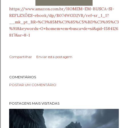
https://www.amazon.com.br/HOMEM-EM-BUSCA-SI-
REFLEXÕES-ebook/dp/B074WGD2VB/ref=sr_1_1?
__mk_pt_BR=%C3%85M%C3%85%C5%BD%C3%95%C3
%91&keywords=O+homem+em+busca+de+si&qid=1584126
817&sr=8-1
Compartilhar
Enviar esta postagem
COMENTÁRIOS
POSTAR UM COMENTÁRIO
POSTAGENS MAIS VISITADAS