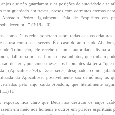
 anjos que não guardaram suas posições de autoridade e se af
s tem guardado em trevas, presos com correntes eternas para 
 Apóstolo Pedro, igualmente, fala de “espíritos em p
sobedeceram...” (3:19 e20).
s, como Deus reina soberano sobre todas as suas criaturas, a
e os usa como seus servos. É o caso do anjo caído Abadom
ande Tribulação, ele recebe de uma autoridade divina a 
indo, dalí, uma imensa horda de gafanhotos, que tinham po
ssão de ferir, por cinco meses, os habitantes da terra “que
sta” (Apocalipse 9:4).
Esses seres, designados como gafan
tilizada do Apocalipse, possivelmente são demônios, os q
vernados pelo anjo caído Abadom, que literalmente signif
1,11) [1].
 exposto, fica claro que Deus não destruiu os anjos caí
cassem em meio aos homens e outros em prisões espirituais p