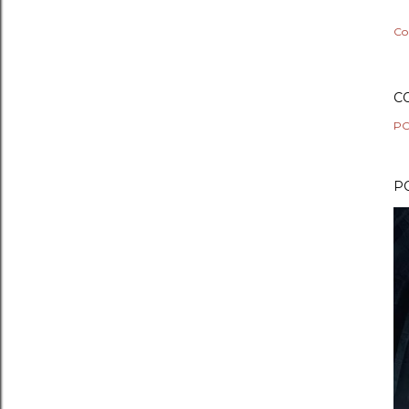
Co
C
PO
P