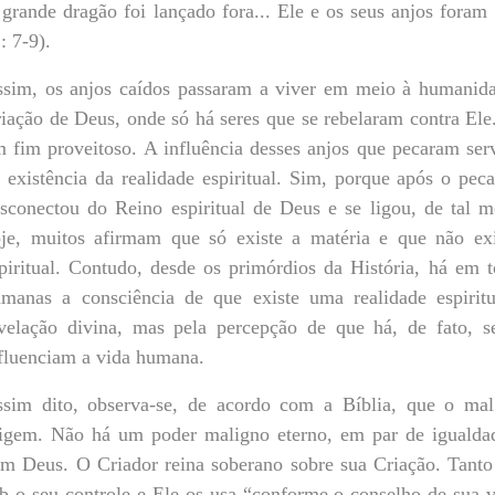
grande dragão foi lançado fora... Ele e os seus anjos foram 
: 7-9).
sim, os anjos caídos passaram a viver em meio à humanida
iação de Deus, onde só há seres que se rebelaram contra Ele
 fim proveitoso. A influência desses anjos que pecaram s
 existência da realidade espiritual. Sim, porque após o pec
sconectou do Reino espiritual de Deus e se ligou, de tal 
je, muitos afirmam que só existe a matéria e que não ex
piritual. Contudo, desde os primórdios da História, há em t
manas a consciência de que existe uma realidade espirit
velação divina, mas pela percepção de que há, de fato, se
fluenciam a vida humana.
sim dito, observa-se, de acordo com a Bíblia, que o mal
igem. Não há um poder maligno eterno, em par de igualda
m Deus. O Criador reina soberano sobre sua Criação. Tant
b o seu controle e Ele os usa “conforme o conselho de sua v