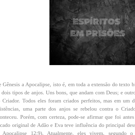
 Gênesis a Apocalipse, isto é, em toda a extensão do texto bí
 dois tipos de anjos. Uns bons, que andam com Deus; e outr
 Criador. Todos eles foram criados perfeitos, mas em um
istências, uma parte dos anjos se rebelou contra o Cria
onteceu. Porém, com certeza, pode-se afirmar que foi ant
cado original de Adão e Eva teve influência do principal des
; Apocalipse 12:9). Atualmente, eles vivem, segundo 