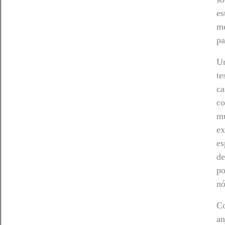
es
me
pa
Um
te
c
co
mu
ex
es
de
po
nó
Co
an