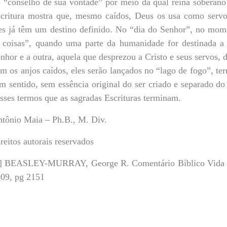
 “conselho de sua vontade” por meio da qual reina soberano
critura mostra que, mesmo caídos, Deus os usa como serv
es já têm um destino definido. No “dia do Senhor”, no mom
 coisas”, quando uma parte da humanidade for destinada a
nhor e a outra, aquela que desprezou a Cristo e seus servos, d
m os anjos caídos, eles serão lançados no “lago de fogo”, te
m sentido, sem essência original do ser criado e separado do
sses termos que as sagradas Escrituras terminam.
tônio Maia – Ph.B., M. Div.
reitos autorais reservados
] BEASLEY-MURRAY, George R. Comentário Bíblico Vida N
09, pg 2151