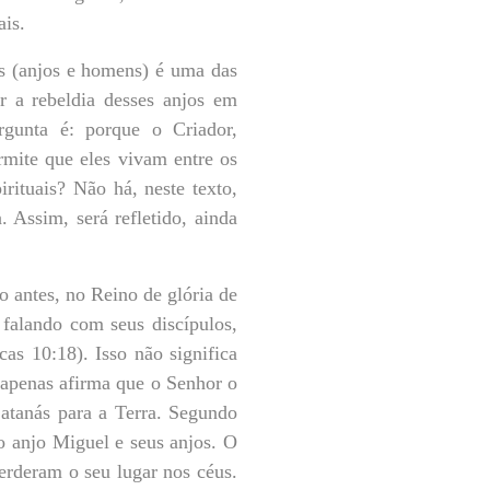
ais.
s (anjos e homens) é uma das
r a rebeldia desses anjos em
rgunta é: porque o Criador,
rmite que eles vivam entre os
rituais? Não há, neste texto,
 Assim, será refletido, ainda
 antes, no Reino de glória de
 falando com seus discípulos,
as 10:18). Isso não significa
 apenas afirma que o Senhor o
atanás para a Terra. Segundo
o anjo Miguel e seus anjos. O
perderam o seu lugar nos céus.