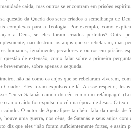
manidade caída, mas outros se encontram em prisões espiritu
sa questão da Queda dos seres criados à semelhança de Deu
is complexas para a Teologia. Por exemplo, como explica
lação a Deus, se eles foram criados perfeitos? Outra pe
mplesmente, não destruiu os anjos que se rebelaram, mas pe
res humanos, igualmente, pecadores e outros em prisões espi
r questão de extensão, como falar sobre a primeira pergunta.
e brevemente, sobre apenas a segunda.
imeiro, não há como os anjos que se rebelaram viverem, como
u Criador. Eles foram expulsos de lá. A esse respeito, Jesus
sse: “eu vi Satanás caindo do céu como um relâmpago” (Luc
e o anjo caído foi expulso do céu na época de Jesus. O texto
u caindo. O autor de Apocalipse também fala da queda de S
e, houve uma guerra, nos céus, de Satanás e seus anjos com 
xto diz que eles “não foram suficientemente fortes, e assim 