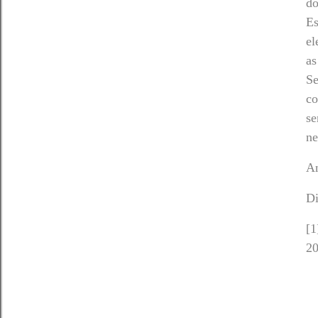
do
Es
el
as
Se
co
se
ne
An
Di
[1
20