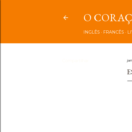
O CORAÇÃ
INGLÊS
FRANCÊS
L
Compartilhar
ja
E