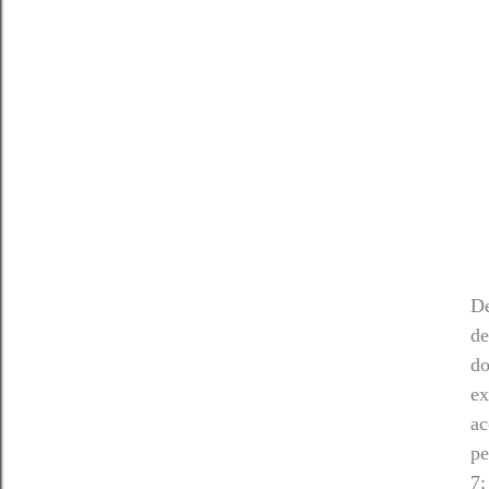
De
de
do
ex
ac
pe
7