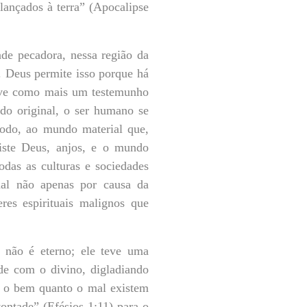
lançados à terra” (Apocalipse
de pecadora, nessa região da
. Deus permite isso porque há
erve como mais um testemunho
ado original, o ser humano se
modo, ao mundo material que,
iste Deus, anjos, e o mundo
odas as culturas e sociedades
ual não apenas por causa da
res espirituais malignos que
 não é eterno; ele teve uma
de com o divino, digladiando
o o bem quanto o mal existem
ontade” (Efésios 1:11) para o