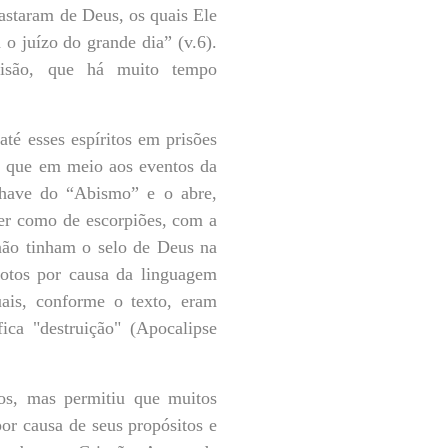
astaram de Deus, os quais Ele
o juízo do grande dia” (v.6).
risão, que há muito tempo
té esses espíritos em prisões
, que em meio aos eventos da
chave do “Abismo” e o abre,
der como de escorpiões, com a
 não tinham o selo de Deus na
hotos por causa da linguagem
uais, conforme o texto, eram
ica "destruição" (Apocalipse
dos, mas permitiu que muitos
or causa de seus propósitos e