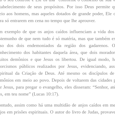
tabelecimento de seus propósitos. Por isso Deus permite 
io aos homens, mas aqueles dotados de grande poder, Ele 
ra só entrarem em cena no tempo que lhe aprouver.
 exemplo de que os anjos caídos influenciam a vida do
stemunho de que nem tudo é só matéria, mas que também ex
aso dos dois endemoniados da região dos gadarenos. O
nhecimento dos habitantes daquela área, que dois morado
itos demônios e que Jesus os libertou. De igual modo, h
orcismos públicos realizados por Jesus, evidenciando, ass
piritual da Criação de Deus. Até mesmo os discípulos de
mônios em meio ao povo. Depois de voltarem das cidades p
r Jesus, para pregar o evangelho, eles disseram: “Senhor, 
s, em teu nome” (Lucas 10:17).
ntudo, assim como há uma multidão de anjos caídos em m
jos em prisões espirituais. O autor do livro de Judas, provav