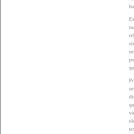
hu
Es
ma
re
si
se
po
qu
Pr
se
di
qu
vi
el
te