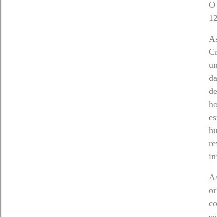
O 
12
As
Cr
um
da
de
ho
es
hu
re
in
As
or
co
so