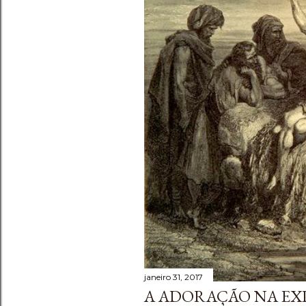
e
n
s
janeiro 31, 2017
A ADORAÇÃO NA EXP