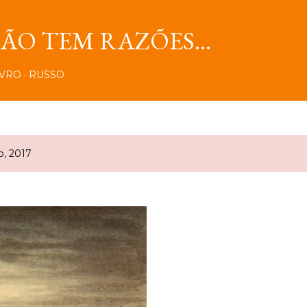
Pular para o conteúdo principal
O TEM RAZÕES...
IVRO
RUSSO
o, 2017