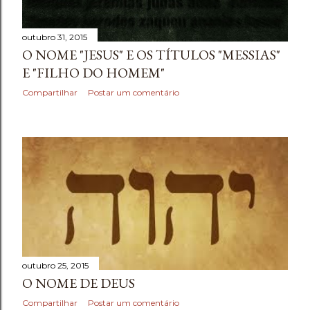
e
n
outubro 31, 2015
O NOME "JESUS" E OS TÍTULOS "MESSIAS"
s
E "FILHO DO HOMEM"
Compartilhar
Postar um comentário
outubro 25, 2015
O NOME DE DEUS
Compartilhar
Postar um comentário