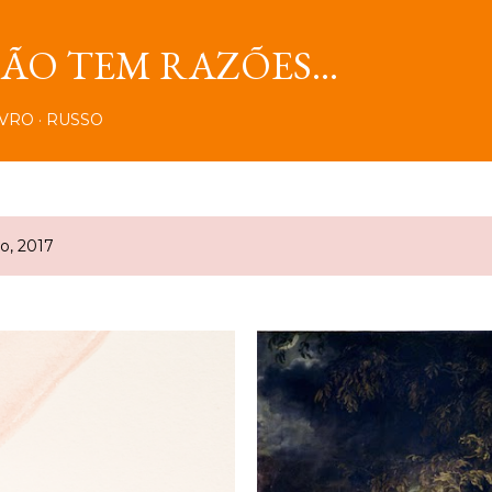
Pular para o conteúdo principal
O TEM RAZÕES...
IVRO
RUSSO
o, 2017