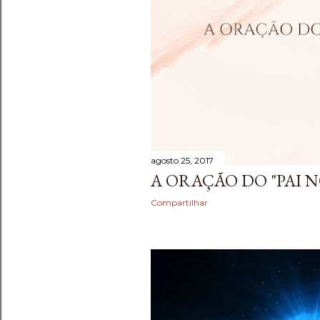
e
n
s
agosto 25, 2017
A ORAÇÃO DO "PAI 
Compartilhar