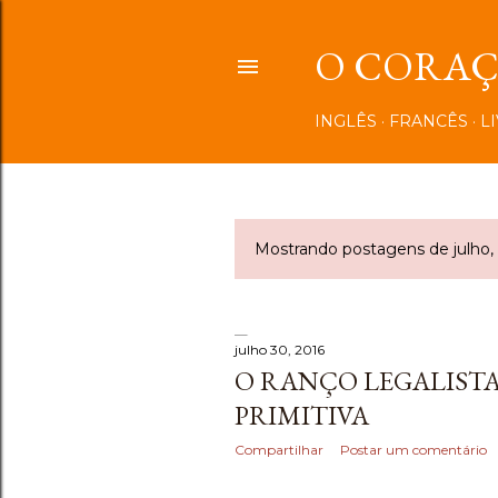
O CORAÇÃ
INGLÊS
FRANCÊS
L
Mostrando postagens de julho,
P
o
s
julho 30, 2016
O RANÇO LEGALISTA
t
PRIMITIVA
a
Compartilhar
Postar um comentário
g