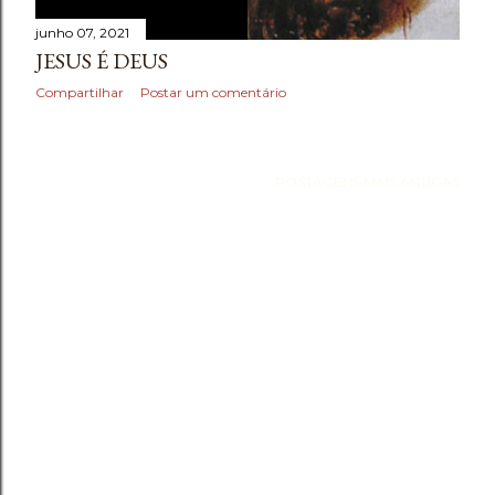
e
junho 07, 2021
n
JESUS É DEUS
Compartilhar
Postar um comentário
s
POSTAGENS MAIS ANTIGAS