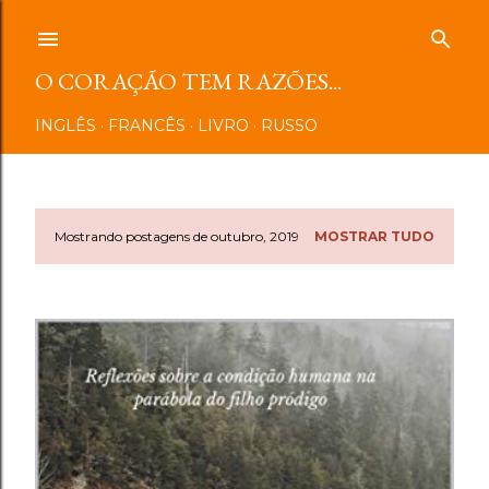
Pular para o conteúdo principal
O CORAÇÃO TEM RAZÕES...
INGLÊS
FRANCÊS
LIVRO
RUSSO
Mostrando postagens de outubro, 2019
MOSTRAR TUDO
P
o
s
t
a
g