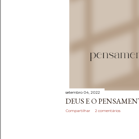
e
n
s
setembro 04, 2022
DEUS E O PENSAME
Compartilhar
2 comentários