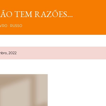
Pular para o conteúdo principal
O TEM RAZÕES...
IVRO
RUSSO
bro, 2022