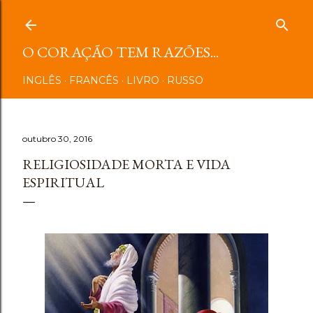
Pular para o conteúdo principal
O CORAÇÃO TEM RAZÕES...
INGLÊS
FRANCÊS
LIVRO
RUSSO
outubro 30, 2016
RELIGIOSIDADE MORTA E VIDA
ESPIRITUAL