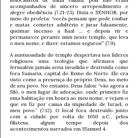
holocaustos de nada valiam, pois não eram
acompanhados de sincero arrependimento e
alegre obediência (7.21-23). Dizia o SENHOR, por
meio do profeta: “vocês pensam que pode roubar
e matar, cometer adultério e jurar falsamente,
queimar incenso a Baal ... e depois vir e
permanecer perante mim neste templo, que leva
o meu nome, e dizer: estamos seguros!” (7.9).
A suntuosidade do templo despertava nos líderes
religiosos uma teologia que afirmava que
Jerusalém jamais seria invadida e destruída como
fora Samaria, capital do Reino do Norte. Ele era
visto como a presença do próprio Deus, no meio
de seu povo. No entanto, Deus falou: “vão agora a
Siló, o meu lugar de adoração, onde primeiro fiz
uma habitação em honra ao meu nome, e vejam o
que eu fiz por causa da impiedade de Israel, o
meu povo.” (7.12). O local fora destruído junto
com a cidade por volta de 1050 a.C., pelos
filisteus, algum tempo depois dos
acontecimentos narrados em 1Samuel 4.