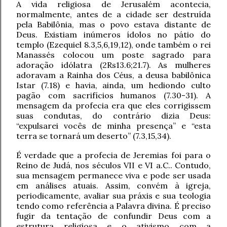
A vida religiosa de Jerusalém acontecia,
normalmente, antes de a cidade ser destruída
pela Babilônia, mas o povo estava distante de
Deus. Existiam inúmeros ídolos no pátio do
templo (Ezequiel 8.3,5,6,19,12), onde também o rei
Manassés colocou um poste sagrado para
adoração idólatra (2Rs13.6;21.7). As mulheres
adoravam a Rainha dos Céus, a deusa babilônica
Istar (7.18) e havia, ainda, um hediondo culto
pagão com sacrifícios humanos (7.30-31). A
mensagem da profecia era que eles corrigissem
suas condutas, do contrário dizia Deus:
“expulsarei vocês de minha presença” e “esta
terra se tornará um deserto” (7.3,15,34).
É verdade que a profecia de Jeremias foi para o
Reino de Judá, nos séculos VII e VI a.C.. Contudo,
sua mensagem permanece viva e pode ser usada
em análises atuais. Assim, convém à igreja,
periodicamente, avaliar sua práxis e sua teologia
tendo como referência a Palavra divina. É preciso
fugir da tentação de confundir Deus com a
estrutura religiosa e o ativismo com a