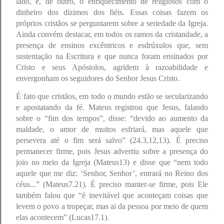
lado, e, de outro, o enriquecimento de religiosos com o
dinheiro dos dízimos dos fiéis. Essas coisas fazem os
próprios cristãos se perguntarem sobre a seriedade da Igreja.
Ainda convém destacar, em todos os ramos da cristandade, a
presença de ensinos excêntricos e esdrúxulos que, sem
sustentação na Escritura e que nunca foram ensinados por
Cristo e seus Apóstolos, agridem à razoabilidade e
envergonham os seguidores do Senhor Jesus Cristo.
É fato que cristãos, em todo o mundo estão se secularizando
e apostatando da fé. Mateus registrou que Jesus, falando
sobre o “fim dos tempos”, disse: “devido ao aumento da
maldade, o amor de muitos esfriará, mas aquele que
persevera até o fim será salvo” (24.3,12,13). É preciso
permanecer firme, pois Jesus advertiu sobre a presença do
joio no meio da Igreja (Mateus13) e disse que “nem todo
aquele que me diz: ‘Senhor, Senhor’, entrará no Reino dos
céus...” (Mateus7.21). É preciso manter-se firme, pois Ele
também falou que “é inevitável que aconteçam coisas que
levem o povo a tropeçar, mas ai da pessoa por meio de quem
elas acontecem” (Lucas17.1).