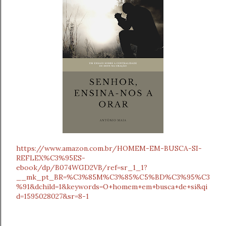
https://www.amazon.com.br/HOMEM-EM-BUSCA-SI-
REFLEX%C3%95ES-
ebook/dp/B074WGD2VB/ref=sr_1_1?
__mk_pt_BR=%C3%85M%C3%85%C5%BD%C3%95%C3
%91&dchild=1&keywords=O+homem+em+busca+de+si&qi
d=1595028027&sr=8-1