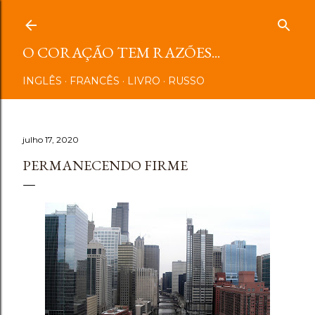
Pular para o conteúdo principal
O CORAÇÃO TEM RAZÕES...
INGLÊS
FRANCÊS
LIVRO
RUSSO
julho 17, 2020
PERMANECENDO FIRME