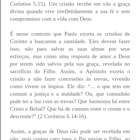
Coríntios 5.15). Um cristão recebe em vão a graça 
divina quando vive irrefletidamente a sua fé e sem 
compromisso com a vida com Deus.
É nesse contexto que Paulo exorta os cristãos de 
Corinto a buscarem a santidade. Eles devem fazer 
isso, não para salvar as suas almas por seus 
esforços, mas como uma resposta de amor a Deus 
por terem sido salvos pela sua graça, revelada no 
sacrifício do Filho. Assim, o Apóstolo exorta o 
cristão a não fazer concessões às trevas, vivendo 
como vivem os ímpios. Ele diz: “... o que tem em 
comum a justiça e a maldade? Ou, que comunhão 
pode ter a luz com as trevas? Que harmonia há entre 
Cristo e Belial? Que há de comum entre o crente e o 
descrente?” (2 Coríntios 6.14-16).
Assim, a graças de Deus não pode ser recebida em 
vão, pois custou caro para o Pai enviar o Filho, ao 