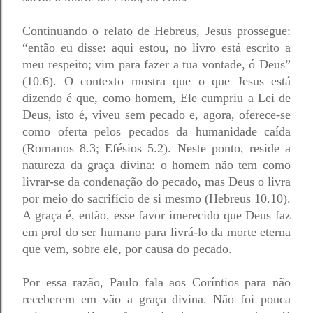
Continuando o relato de Hebreus, Jesus prossegue: 
“então eu disse: aqui estou, no livro está escrito a 
meu respeito; vim para fazer a tua vontade, ó Deus” 
(10.6). O contexto mostra que o que Jesus está 
dizendo é que, como homem, Ele cumpriu a Lei de 
Deus, isto é, viveu sem pecado e, agora, oferece-se 
como oferta pelos pecados da humanidade caída 
(Romanos 8.3; Efésios 5.2). Neste ponto, reside a 
natureza da graça divina: o homem não tem como 
livrar-se da condenação do pecado, mas Deus o livra 
por meio do sacrifício de si mesmo (Hebreus 10.10). 
A graça é, então, esse favor imerecido que Deus faz 
em prol do ser humano para livrá-lo da morte eterna 
que vem, sobre ele, por causa do pecado.
Por essa razão, Paulo fala aos Coríntios para não 
receberem em vão a graça divina. Não foi pouca 