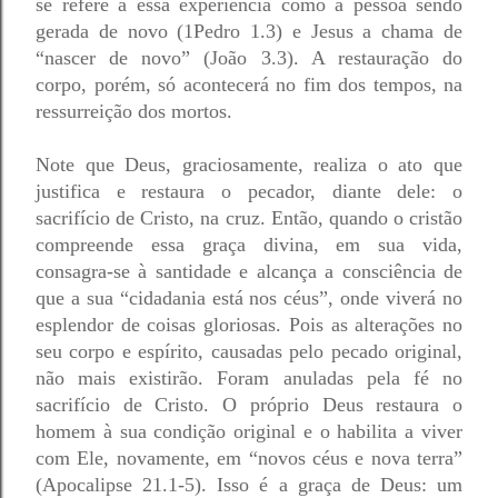
se refere a essa experiência como a pessoa sendo 
gerada de novo (1Pedro 1.3) e Jesus a chama de 
“nascer de novo” (João 3.3). A restauração do 
corpo, porém, só acontecerá no fim dos tempos, na 
ressurreição dos mortos. 
Note que Deus, graciosamente, realiza o ato que 
justifica e restaura o pecador, diante dele: o 
sacrifício de Cristo, na cruz. Então, quando o cristão 
compreende essa graça divina, em sua vida, 
consagra-se à santidade e alcança a consciência de 
que a sua “cidadania está nos céus”, onde viverá no 
esplendor de coisas gloriosas. Pois as alterações no 
seu corpo e espírito, causadas pelo pecado original, 
não mais existirão. Foram anuladas pela fé no 
sacrifício de Cristo. O próprio Deus restaura o 
homem à sua condição original e o habilita a viver 
com Ele, novamente, em “novos céus e nova terra” 
(Apocalipse 21.1-5). Isso é a graça de Deus: um 