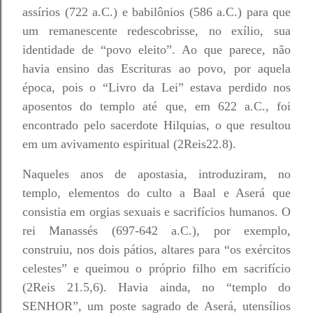
assírios (722 a.C.) e babilônios (586 a.C.) para que
um remanescente redescobrisse, no exílio, sua
identidade de “povo eleito”. Ao que parece, não
havia ensino das Escrituras ao povo, por aquela
época, pois o “Livro da Lei” estava perdido nos
aposentos do templo até que, em 622 a.C., foi
encontrado pelo sacerdote Hilquias, o que resultou
em um avivamento espiritual (2Reis22.8).
Naqueles anos de apostasia, introduziram, no
templo, elementos do culto a Baal e Aserá que
consistia em orgias sexuais e sacrifícios humanos. O
rei Manassés (697-642 a.C.), por exemplo,
construiu, nos dois pátios, altares para “os exércitos
celestes” e queimou o próprio filho em sacrifício
(2Reis 21.5,6). Havia ainda, no “templo do
SENHOR”, um poste sagrado de Aserá, utensílios