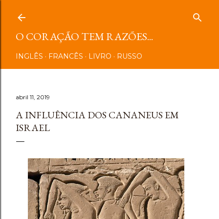
Pular para o conteúdo principal
O CORAÇÃO TEM RAZÕES...
INGLÊS
FRANCÊS
LIVRO
RUSSO
abril 11, 2019
A INFLUÊNCIA DOS CANANEUS EM
ISRAEL