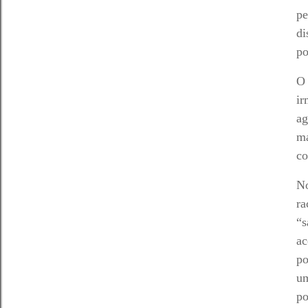
pe
di
po
O 
ir
ag
ma
co
No
ra
“s
ac
po
um
po