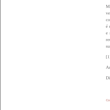
Ma
ve
co
é 
e 
re
su
[1
An
Di
Co