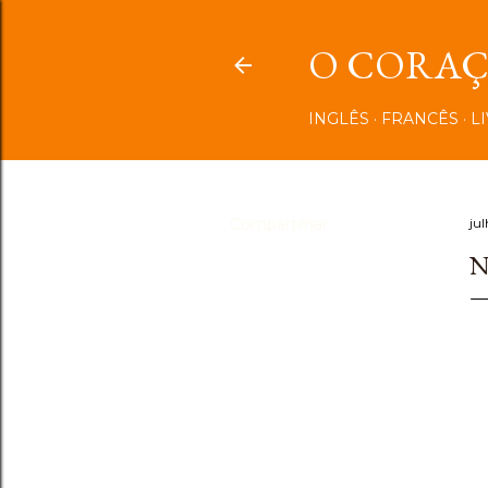
O CORAÇÃ
INGLÊS
FRANCÊS
L
Compartilhar
ju
N