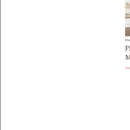
ma
P
M
Co