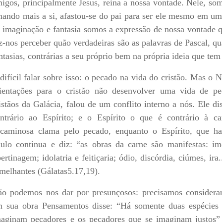
igos, principalmente Jesus, reina a nossa vontade. Nele, so
ando mais a si, afastou-se do pai para ser ele mesmo em um
 imaginação e fantasia somos a expressão de nossa vontade q
z-nos perceber quão verdadeiras são as palavras de Pascal, q
ntasias, contrárias a seu próprio bem na própria ideia que tem
difícil falar sobre isso: o pecado na vida do cristão. Mas o
ientações para o cristão não desenvolver uma vida de pe
istãos da Galácia, falou de um conflito interno a nós. Ele dis
ntrário ao Espírito; e o Espírito o que é contrário à ca
caminosa clama pelo pecado, enquanto o Espírito, que ha
ulo continua e diz: “as obras da carne são manifestas: im
bertinagem; idolatria e feitiçaria; ódio, discórdia, ciúmes, ira
melhantes (Gálatas5.17,19).
o podemos nos dar por presunçosos: precisamos considerar 
 sua obra Pensamentos disse: “Há somente duas espécies 
aginam pecadores e os pecadores que se imaginam justos”