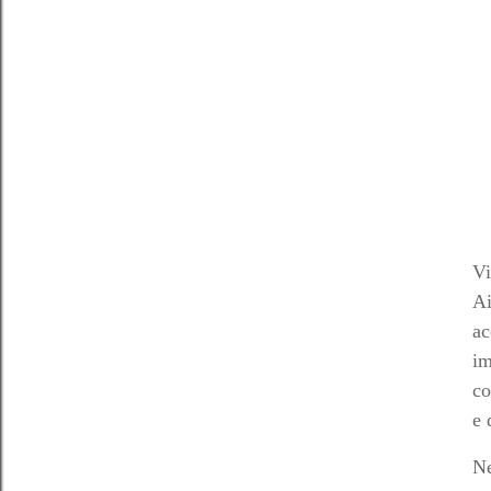
Vi
Ai
ac
im
co
e 
Ne