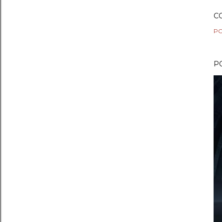
C
PO
P