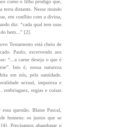
mos como o filho pródigo que,
a terra distante. Nesse mundo
ue, em conflito com a divina,
uando diz: “cada qual tem suas
 do bem...” [2].
 Novo Testamento está cheio de
cado. Paulo, escrevendo aos
se: “...a carne deseja o que é
rne”. Isto é, nossa natureza
bita em nós, pela santidade.
oralidade sexual, impureza e
... embriaguez, orgias e coisas
essa questão. Blaise Pascal,
de homens: os justos que se
 [4]. Precisamos abandonar o