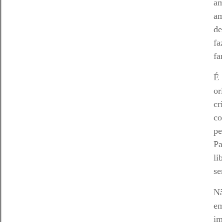
am
am
de
fa
fa
É 
or
cr
co
pe
Pa
li
se
Nã
em
im