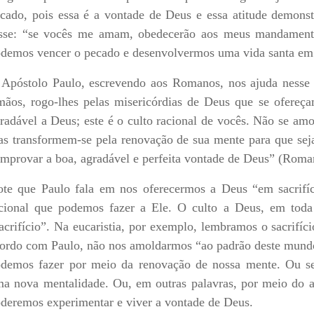
cado, pois essa é a vontade de Deus e essa atitude demons
sse: “se vocês me amam, obedecerão aos meus mandament
demos vencer o pecado e desenvolvermos uma vida santa em
Apóstolo Paulo, escrevendo aos Romanos, nos ajuda nesse s
mãos, rogo-lhes pelas misericórdias de Deus que se ofereça
radável a Deus; este é o culto racional de vocês. Não se a
s transformem-se pela renovação de sua mente para que sej
mprovar a boa, agradável e perfeita vontade de Deus” (Roma
te que Paulo fala em nos oferecermos a Deus “em sacrifíci
cional que podemos fazer a Ele. O culto a Deus, em toda
acrifício”. Na eucaristia, por exemplo, lembramos o sacrifíc
ordo com Paulo, não nos amoldarmos “ao padrão deste mundo
demos fazer por meio da renovação de nossa mente. Ou se
a nova mentalidade. Ou, em outras palavras, por meio do a
deremos experimentar e viver a vontade de Deus.