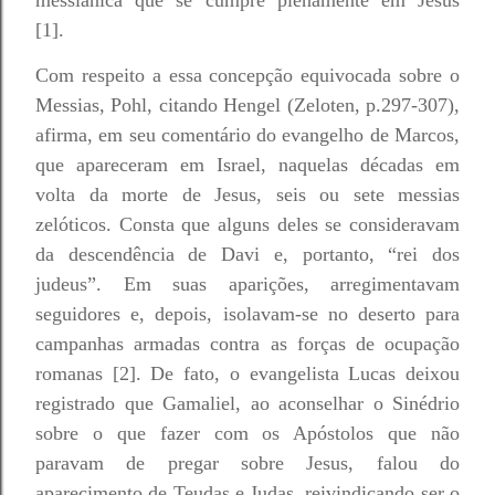
messiânica que se cumpre plenamente em Jesus
[1].
Com respeito a essa concepção equivocada sobre o
Messias, Pohl, citando Hengel (Zeloten, p.297-307),
afirma, em seu comentário do evangelho de Marcos,
que apareceram em Israel, naquelas décadas em
volta da morte de Jesus, seis ou sete messias
zelóticos. Consta que alguns deles se consideravam
da descendência de Davi e, portanto, “rei dos
judeus”. Em suas aparições, arregimentavam
seguidores e, depois, isolavam-se no deserto para
campanhas armadas contra as forças de ocupação
romanas [2]. De fato, o evangelista Lucas deixou
registrado que Gamaliel, ao aconselhar o Sinédrio
sobre o que fazer com os Apóstolos que não
paravam de pregar sobre Jesus, falou do
aparecimento de Teudas e Judas, reivindicando ser o